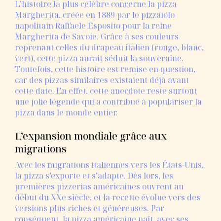
L’histoire
la
plus
célèbre
concerne
la
pizza
Margherita,
créée
en 1889
par
le
pizzaiolo
napolitain
Raffaele
Esposito
pour
la
reine
Margherita
de
Savoie.
Grâce
à
ses
couleurs
reprenant
celles
du
drapeau
italien (
rouge,
blanc,
vert),
cette
pizza
aurait
séduit
la
souveraine.
Toutefois,
cette
histoire
est
remise
en
question,
car
des
pizzas
similaires
existaient
déjà
avant
cette
date.
En
effet,
cette
anecdote
reste
surtout
une
jolie
légende
qui
a
contribué
à
populariser
la
pizza
dans
le
monde
entier.
L’expansion
mondiale
grâce
aux
migrations
Avec
les
migrations
italiennes
vers
les
États-
Unis,
la
pizza
s’exporte
et
s’adapte.
Dès
lors,
les
premières
pizzerias
américaines
ouvrent
au
début
du
XXe
siècle,
et
la
recette
évolue
vers
des
versions
plus
riches
et
généreuses.
Par
conséquent,
la
pizza
américaine
naît,
avec
ses