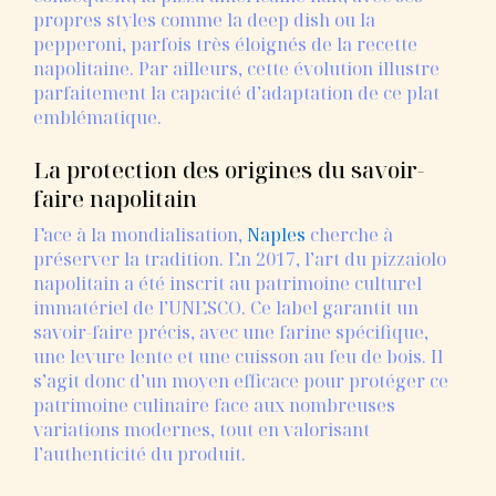
propres
styles
comme
la
deep
dish
ou
la
pepperoni,
parfois
très
éloignés
de
la
recette
napolitaine.
Par
ailleurs,
cette
évolution
illustre
parfaitement
la
capacité
d’adaptation
de
ce
plat
emblématique.
La
protection
des
origines
du
savoir-
faire
napolitain
Face
à
la
mondialisation,
Naples
cherche
à
préserver
la
tradition.
En 2017,
l’art
du
pizzaiolo
napolitain
a
été
inscrit
au
patrimoine
culturel
immatériel
de
l’UNESCO.
Ce
label
garantit
un
savoir-
faire
précis,
avec
une
farine
spécifique,
une
levure
lente
et
une
cuisson
au
feu
de
bois.
Il
s’agit
donc
d’un
moyen
efficace
pour
protéger
ce
patrimoine
culinaire
face
aux
nombreuses
variations
modernes,
tout
en
valorisant
l’authenticité
du
produit.