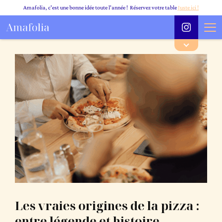
Amafolia, c'est une bonne idée toute l'année ! Réservez votre table
Juste ici !
Les
vraies
origines
de
la
pizza :
entre
légende
et
histoire