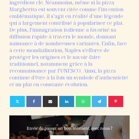
ingrédient
clé.
Néanmoins,
même
si
la
pizza
Margherita
est
souvent
citée
comme
l’invention
emblématique,
il
s’agit
en
réalité
d’une
légende
qui
a
largement
contribué
à
populariser
ce
plat.
De
plus,
l’immigration
italienne
a
favorisé
sa
diffusion
rapide
à
travers
le
monde,
donnant
naissance
à
de
nombreuses
variantes.
Enfin,
face
à
cette
mondialisation,
Naples
s’efforce
de
protéger
les
origines
et
le
savoir-
faire
traditionnel,
notamment
grâce
à
la
reconnaissance
par
l’UNESCO.
Ainsi,
la
pizza
continue
d’être
à
la
fois
un
symbole
d’authenticité
et
un
plat
en
constante
évolution.
Envie de passer un bon moment avec nous ?