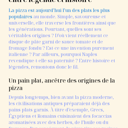
La
pizza
est
aujourd’hui
l’un
des
plats
les
plus
populaires
au
monde.
Simple,
savoureuse
et
universelle,
elle
traverse
les
frontières
ainsi
que
les
générations.
Pourtant,
quelles
sont
ses
véritables
origines ?
D’où
vient
réellement
ce
disque
de
pâte
garni
de
sauce
tomate
et
de
fromage
fondu ?
Est-
ce
une
invention
purement
italienne ?
Par
ailleurs,
pourquoi
Naples
revendique-
t-
elle
sa
paternité ?
Entre
histoire
et
légendes,
remontons
donc
le
fil.
Un
pain
plat,
ancêtre
des
origines
de
la
pizza
Depuis
longtemps,
bien
avant
la
pizza
moderne,
les
civilisations
antiques
préparaient
déjà
des
pains
plats
garnis.
À
titre
d’exemple,
Grecs,
Égyptiens
et
Romains
cuisinaient
des
focaccias
aromatisées
avec
des
herbes,
de
l’huile
ou
du