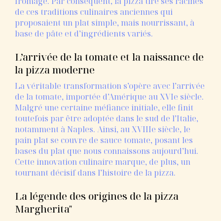
fromage.
Par
conséquent,
la
pizza
tire
ses
racines
de
ces
traditions
culinaires
anciennes
qui
proposaient
un
plat
simple,
mais
nourrissant,
à
base
de
pâte
et
d’ingrédients
variés.
L’arrivée
de
la
tomate
et
la
naissance
de
la
pizza
moderne
La
véritable
transformation
s’opère
avec
l’arrivée
de
la
tomate,
importée
d’Amérique
au
XVIe
siècle.
Malgré
une
certaine
méfiance
initiale,
elle
finit
toutefois
par
être
adoptée
dans
le
sud
de
l’Italie,
notamment
à
Naples.
Ainsi,
au
XVIIIe
siècle,
le
pain
plat
se
couvre
de
sauce
tomate,
posant
les
bases
du
plat
que
nous
connaissons
aujourd’hui.
Cette
innovation
culinaire
marque,
de
plus,
un
tournant
décisif
dans
l’histoire
de
la
pizza.
La
légende
des
origines
de
la
pizza
Margherita"