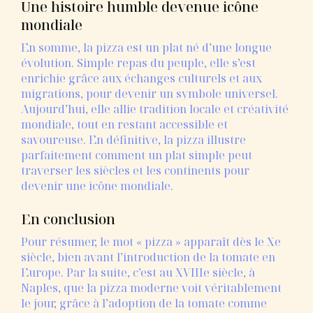
Une
histoire
humble
devenue
icône
mondiale
En
somme,
la
pizza
est
un
plat
né
d’une
longue
évolution.
Simple
repas
du
peuple,
elle
s’est
enrichie
grâce
aux
échanges
culturels
et
aux
migrations,
pour
devenir
un
symbole
universel.
Aujourd’hui,
elle
allie
tradition
locale
et
créativité
mondiale,
tout
en
restant
accessible
et
savoureuse.
En
définitive,
la
pizza
illustre
parfaitement
comment
un
plat
simple
peut
traverser
les
siècles
et
les
continents
pour
devenir
une
icône
mondiale.
En
conclusion
Pour
résumer,
le
mot «
pizza »
apparaît
dès
le
Xe
siècle,
bien
avant
l’introduction
de
la
tomate
en
Europe.
Par
la
suite,
c’est
au
XVIIIe
siècle,
à
Naples,
que
la
pizza
moderne
voit
véritablement
le
jour,
grâce
à
l’adoption
de
la
tomate
comme