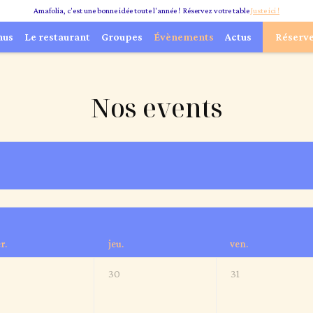
Amafolia, c'est une bonne idée toute l'année ! Réservez votre table
Juste ici !
nus
Le restaurant
Groupes
Évènements
Actus
Réserv
Nos events
r.
jeu.
ven.
30
31