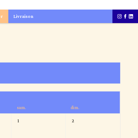
er
Livraison
sam.
dim.
1
2