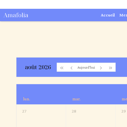
Accueil
Me
août 2026
Aujourd’hui
lun.
mar.
me
27
28
29