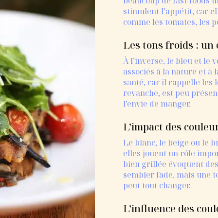
beaucoup de fast-foods ut
stimulent l’appétit, car e
comme les tomates, les p
Les tons froids : un 
À l’inverse, le bleu et le 
associés à la nature et à 
santé, car il rappelle le
revanche, est peu présen
l’envie de manger.
L’impact des couleu
Le blanc, le beige ou le 
elles jouent un rôle impo
bien grillée évoquent de
sembler fade, mais une t
peut tout changer.
L’influence des coul