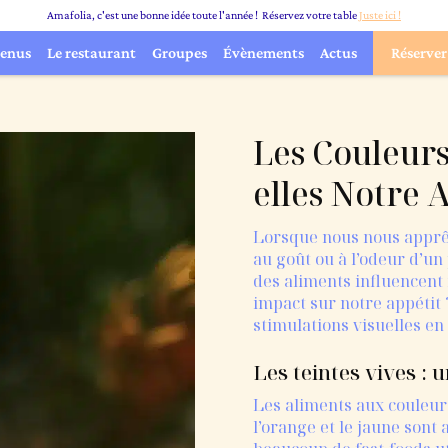
Amafolia, c'est une bonne idée toute l'année ! Réservez votre table
Juste ici !
enus
Le restaurant
Groupes
Évènements
Actus
Réserver
Les Couleurs
elles Notre A
Lorsque nous nous apprê
au goût ou à l’odeur d’un
des aliments influencent 
impact sur notre appétit
stimulations visuelles en 
Les teintes vives : 
Les aliments aux couleurs
l’orange et le jaune sont 