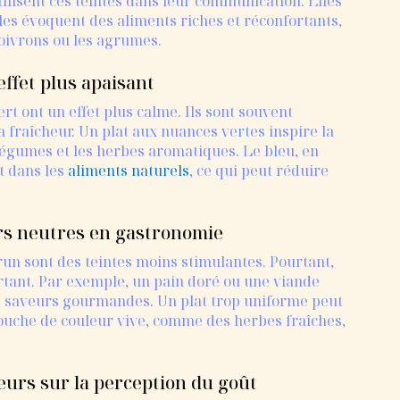
ilisent ces teintes dans leur communication. Elles
lles évoquent des aliments riches et réconfortants,
oivrons ou les agrumes.
effet plus apaisant
vert ont un effet plus calme. Ils sont souvent
la fraîcheur. Un plat aux nuances vertes inspire la
s légumes et les herbes aromatiques. Le bleu, en
t dans les
aliments naturels
, ce qui peut réduire
rs neutres en gastronomie
brun sont des teintes moins stimulantes. Pourtant,
rtant. Par exemple, un pain doré ou une viande
s saveurs gourmandes. Un plat trop uniforme peut
ouche de couleur vive, comme des herbes fraîches,
eurs sur la perception du goût