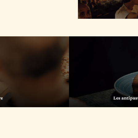
re
Les antipast