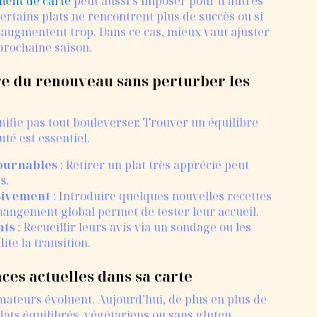
ment de carte
peut aussi s’imposer pour d’autres
certains plats ne rencontrent plus de succès ou si
 augmentent trop. Dans ce cas, mieux vaut ajuster
 prochaine saison.
e du renouveau sans perturber les
ifie pas tout bouleverser. Trouver un équilibre
té est essentiel.
ournables
: Retirer un plat très apprécié peut
s.
sivement
: Introduire quelques nouvelles recettes
hangement global permet de tester leur accueil.
nts
: Recueillir leurs avis via un sondage ou les
ite la transition.
ces actuelles dans sa carte
ateurs évoluent. Aujourd’hui, de plus en plus de
lats équilibrés, végétariens ou sans gluten.