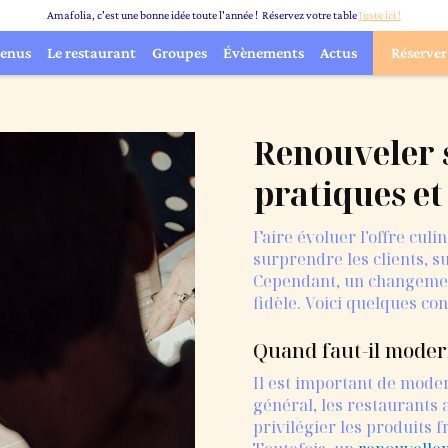
Amafolia, c'est une bonne idée toute l'année ! Réservez votre table
Juste ici !
enus
Le restaurant
Groupes
Évènements
Actus
Réserver
Renouveler 
pratiques et
Faire évoluer l’offre culi
surprendre les clients, su
Cependant, un changement
fidèle. Voici quelques con
Quand faut-il modern
Il est important de mode
général, les restaurants 
privilégier les produits 