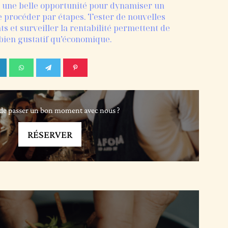
st une belle opportunité pour dynamiser un
e procéder par étapes. Tester de nouvelles
nts et surveiller la rentabilité permettent de
 bien gustatif qu’économique.
de passer un bon moment avec nous ?
RÉSERVER