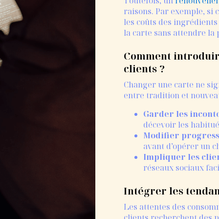
Toutefois, un
renouvelle
raisons. Par exemple, si 
les coûts des ingrédients
la carte sans attendre la
Comment introduir
clients ?
Changer une carte ne sign
entre tradition et nouveau
Garder les incont
décevoir les habitué
Modifier progres
avant d’opérer un c
Impliquer les clie
réseaux sociaux facil
Intégrer les tendan
Les attentes des consomm
clients recherchent des p