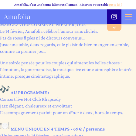
Amafolia, c'est une bonne idée toute l'année ! Réservez votre table
Juste ici !
SAINT-VALENTIN - 14.02.26
MANGEZ VOUS COMME AU PREMIER JOUR
Le 14 février, Amafolia célèbre l’amour sans clichés.
Pas de roses figées ni de discours convenus…
Juste une table, deux regards, et le plaisir de bien manger ensemble,
comme au premier jour.
Une soirée pensée pour les couples qui aiment les belles choses :
l’émotion, la gourmandise, la musique live et une atmosphère feutrée,
intime, presque cinématographique.
AU PROGRAMME :
Concert live Hot Club Rhapsody
Jazz élégant, chaleureux et envoûtant
L’accompagnement parfait pour un dîner à deux, hors du temps.
MENU UNIQUE EN 4 TEMPS - 69€ / personne
(Uniquement le 14 février - sur réservation)