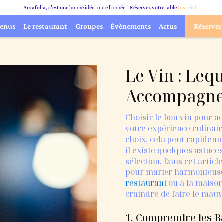
Amafolia, c'est une bonne idée toute l'année ! Réservez votre table
Juste ici !
enus
Le restaurant
Groupes
Évènements
Actus
Réserver
Le Vin : Leq
Accompagner
Choisir le bon vin pour a
votre expérience culinair
choix, cela peut rapidem
il existe quelques astuce
sélection. Dans cet artic
pour marier harmonieusem
restaurant
ou à la maison
craindre de faire le mauv
1. Comprendre les B