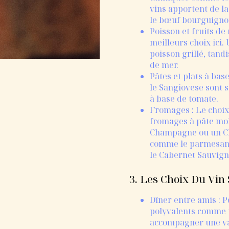
vins apportent de la
le bœuf bourguignon
Poisson et fruits de
meilleurs choix ici.
poisson grillé, tand
de mer.
Pâtes et plats à bas
le Sangiovese sont s
à base de tomate.
Fromages : Le choix
fromages à pâte mol
Champagne ou un Ch
comme le parmesan,
le Cabernet Sauvign
3. Les Choix Du Vin
Dîner entre amis : P
polyvalents comme u
accompagner une var