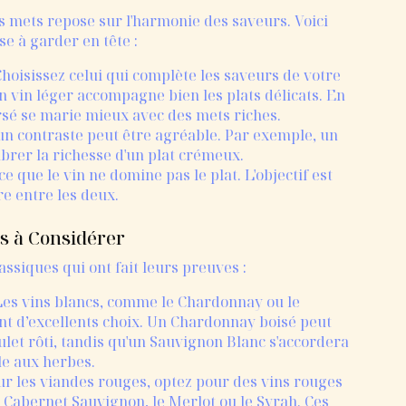
les mets repose sur l'harmonie des saveurs. Voici
e à garder en tête :
hoisissez celui qui complète les saveurs de votre
n vin léger accompagne bien les plats délicats. En
rsé se marie mieux avec des mets riches.
 un contraste peut être agréable. Par exemple, un
ibrer la richesse d'un plat crémeux.
 ce que le vin ne domine pas le plat. L'objectif est
re entre les deux.
es à Considérer
assiques qui ont fait leurs preuves :
Les vins blancs, comme le Chardonnay ou le
nt d’excellents choix. Un Chardonnay boisé peut
et rôti, tandis qu'un Sauvignon Blanc s'accordera
le aux herbes.
ur les viandes rouges, optez pour des vins rouges
Cabernet Sauvignon, le Merlot ou le Syrah. Ces