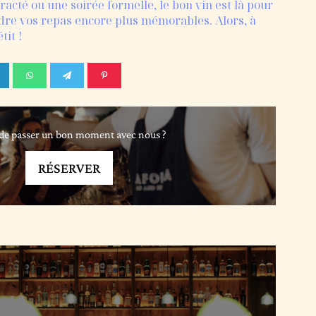
racté ou une soirée formelle, le bon vin est là pour
ndre vos repas encore plus mémorables. Alors, à
tit !
de passer un bon moment avec nous ?
RÉSERVER