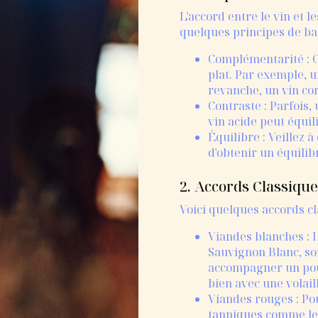
L'accord entre le vin et 
quelques principes de bas
Complémentarité : C
plat. Par exemple, u
revanche, un vin co
Contraste : Parfois,
vin acide peut équil
Équilibre : Veillez à
d'obtenir un équilib
2. Accords Classiqu
Voici quelques accords cl
Viandes blanches : 
Sauvignon Blanc, so
accompagner un poul
bien avec une volail
Viandes rouges : Po
tanniques comme le 