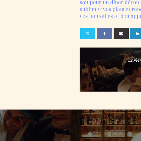
soit pour un dîner décont
sublimer vos plats et re
vos bouteilles et bon appé
Envie 