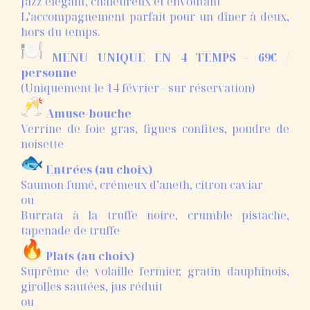
Jazz élégant, chaleureux et envoûtant
L’accompagnement parfait pour un dîner à deux,
hors du temps.
MENU UNIQUE EN 4 TEMPS - 69€ /
personne
(Uniquement le 14 février - sur réservation)
Amuse-bouche
Verrine de foie gras, figues confites, poudre de
noisette
Entrées (au choix)
Saumon fumé, crémeux d’aneth, citron caviar
ou
Burrata à la truffe noire, crumble pistache,
tapenade de truffe
Plats (au choix)
Suprême de volaille fermier, gratin dauphinois,
girolles sautées, jus réduit
ou